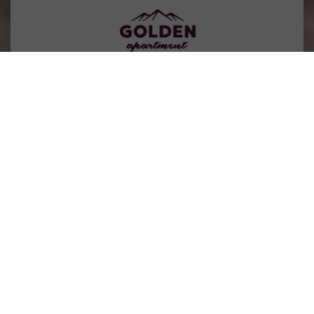
Vybavenie
apartmánu
2
Max. obsadenie
4+2
Rozloha
60m