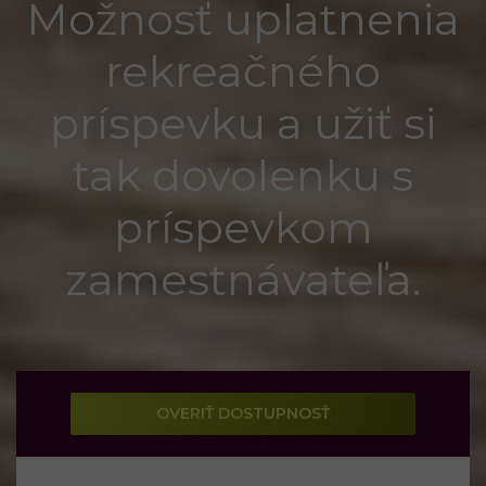
Možnosť uplatnenia
rekreačného
príspevku a užiť si
tak dovolenku s
príspevkom
zamestnávateľa.
OVERIŤ DOSTUPNOSŤ